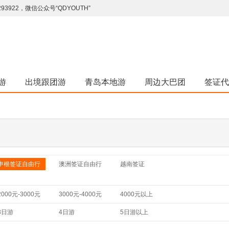
922，微信公众号“QDYOUTH”
游
出境跟团游
青岛本地游
周边大巴团
签证代
申根签证自由行
澳洲签证自由行
越南签证
2000元-3000元
3000元-4000元
4000元以上
3日游
4日游
5日游以上